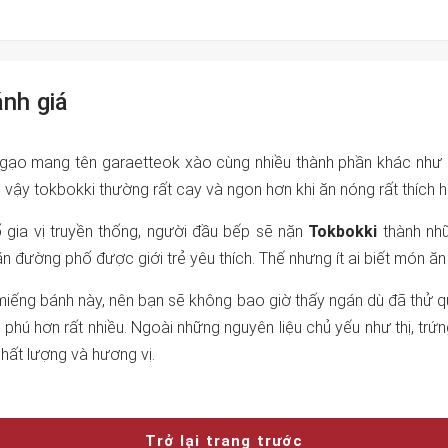
nh giá
h gạo mang tên garaetteok xào cùng nhiều thành phần khác như
 vậy tokbokki thường rất cay và ngon hơn khi ăn nóng rất thích hợ
gia vị truyền thống, người đầu bếp sẽ nặn
Tokbokki
thành nhữ
 đường phố được giới trẻ yêu thích. Thế nhưng ít ai biết món ă
miếng bánh này, nên bạn sẽ không bao giờ thấy ngán dù đã thử
hú hơn rất nhiều. Ngoài những nguyên liệu chủ yếu như thị, trứng
hất lượng và hương vị.
Trở lại trang trước