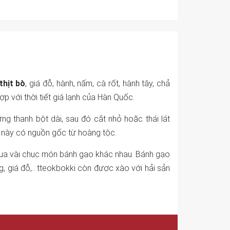
thịt bò
, giá đỗ, hành, nấm, cà rốt, hành tây, chả
p với thời tiết giá lạnh của Hàn Quốc.
ng thanh bột dài, sau đó cắt nhỏ hoặc thái lát
n này có nguồn gốc từ hoàng tộc.
 qua vài chục món bánh gạo khác nhau. Bánh gạo
, giá đỗ,.. tteokbokki còn được xào với hải sản