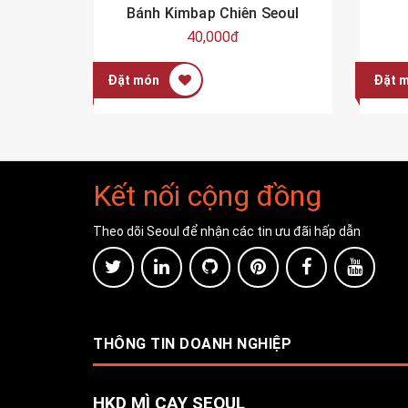
ul
Bánh Kimbap Chiên Seoul
40,000đ
Đặt món
Đặt 
Kết nối cộng đồng
Theo dõi Seoul để nhận các tin ưu đãi hấp dẫn
THÔNG TIN DOANH NGHIỆP
HKD MÌ CAY SEOUL