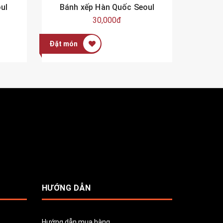
ul
Bánh xếp Hàn Quốc Seoul
Tokbo
30,000đ
Đặt món
Đặt mó
HƯỚNG DẪN
Hướng dẫn mua hàng