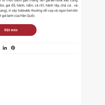
ến từ món bánh gạo mang tên garaetteok xào cùng
bò, giá đỗ, hành, nấm, cà rốt, hành tây, chả cá… và
ang), vì vậy tokbokki thường rất cay và ngon hơn khi
ết giá lạnh của Hàn Quốc.
Đặt món