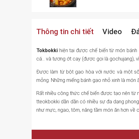
Thông tin chi tiết
Video
Đá
Tokbokki
hiện tại được chế biến từ món bán
cá… và tương ớt cay (được gọi là gochujang), vì
Được làm từ bột gạo hòa với nước và một số 
mỏng. Những miếng bánh gạo nhỏ xinh là món ăn
Rất nhiều công thức chế biến được tạo nên từ 
tteokbokki dần dần có nhiều sự đa dạng phong p
như mực, ngao, tôm, nâng tầm món ăn hơn về c