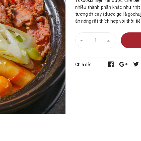
Tokbokki hiện tại được chế bi
nhiều thành phần khác như thịt 
tương ớt cay (được gọi là gochuj
ăn nóng rất thích hợp với thời ti
Chia sẻ: