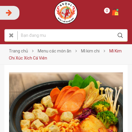
0
Trang chủ
Menu các món ăn
Mì kim chi
Mì Kim
Chi Xúc Xích Cá Viên