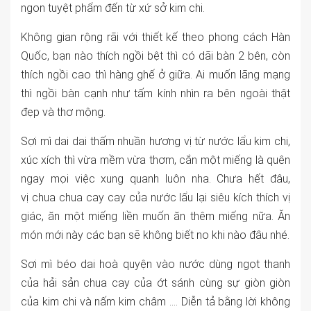
ngon tuyệt phẩm đến từ xứ sở kim chi.
Không gian rộng rãi với thiết kế theo phong cách Hàn
Quốc, bạn nào thích ngồi bệt thì có dãi bàn 2 bên, còn
thích ngồi cao thì hàng ghế ở giữa. Ai muốn lãng mạng
thì ngồi bàn cạnh như tấm kính nhìn ra bên ngoài thật
đẹp và thơ mộng.
Sợi mì dai dai thấm nhuần hương vị từ nước lẩu kim chi,
xúc xích thì vừa mềm vừa thơm, cắn một miếng là quên
ngay mọi việc xung quanh luôn nha. Chưa hết đâu,
vị chua chua cay cay của nước lẩu lại siêu kích thích vị
giác, ăn một miếng liền muốn ăn thêm miếng nữa. Ăn
món mới này các bạn sẽ không biết no khi nào đâu nhé.
Sợi mì béo dai hoà quyện vào nước dùng ngọt thanh
của hải sản chua cay của ớt sánh cùng sự giòn giòn
của kim chi và nấm kim châm .... Diễn tả bằng lời không